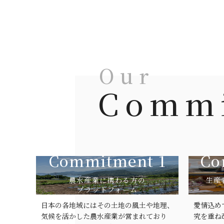
Our
Comm
Commitment 1
Co
農水産業に携わる方の
生産
プラットフォーム
日本の各地域にはその土地の風土や地理、
愛情込め
気候を活かした農水産業が営まれており
究を重ね