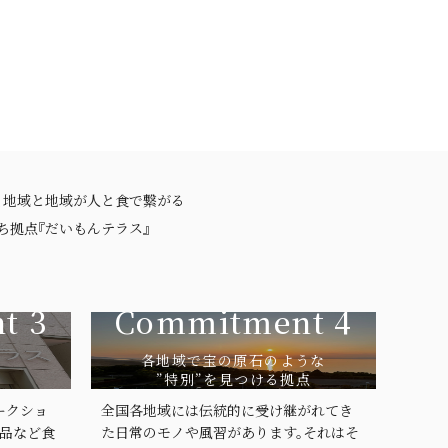
、地域と地域が人と食で繋がる
ち拠点『だいもんテラス』
t 3
Commitment 4
各地域で宝の原石のような
”特別”を見つける拠点
ークショ
全国各地域には伝統的に受け継がれてき
工品など食
た日常のモノや風習があります。それはそ