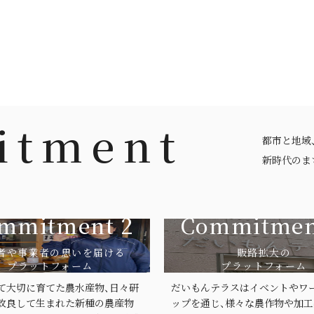
itment
都市と地域
新時代のま
mmitment 2
Commitmen
者や事業者の思いを届ける
販路拡大の
プラットフォーム
プラットフォーム
て大切に育てた農水産物、日々研
だいもんテラスはイベントやワ
改良して生まれた新種の農産物
ップを通じ、様々な農作物や加