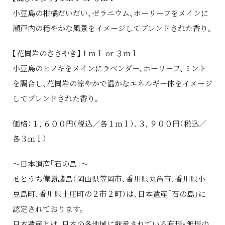
小豆島の柑橘だいだい、ゼラニウム、ホーリーフをメインに
瀬戸内の穏やかな風景をイメージしてブレンドされた香り。
【花崗岩のささやき】１ｍｌ or ３ｍｌ
小豆島のヒノキをメインにラベンダー、ホーリーフ、ミント
を調合し、花崗岩の涼やかで温かなエネルギー体をイメージ
してブレンドされた香り。
価格：１，６００円（税込／各１ｍｌ）、３，９００円（税込／
各３ｍｌ）
～日本遺産「石の島」～
せとうち備讃諸島（岡山県笠岡市、香川県丸亀市、香川県小
豆島町、香川県土庄町の２市２町）は、日本遺産「石の島」に
認定されております。
日本遺産とは、日本の各地域に継承されている有形・無形の