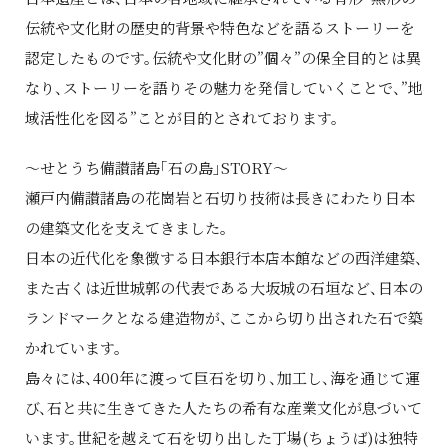
伝統や文化財の歴史的背景や特色などを語るストーリーを
認定したものです。伝統や文化財の”個々”の保全目的とは異
なり、ストーリーを語りその魅力を発信していくことで、”地
域活性化を図る”ことが目的とされております。
～せとうち備讃諸島「石の島」STORY～
瀬戸内備讃諸島の花崗岩と石切り技術は長きにわたり日本
の建築文化を支えてきました。
日本の近代化を象徴する日本銀行本店本館などの西洋建築、
また古くは近世城郭の代表である大坂城の石垣など、日本の
ランドマークとなる建造物が、ここから切り出された石で築
かれています。
島々には、400年に渡って巨石を切り、加工し、海を通じて運
び、石と共に生きてきた人たちの希有な産業文化が息づいて
います。世紀を越えて石を切り出した丁場(ちょうば)は独特